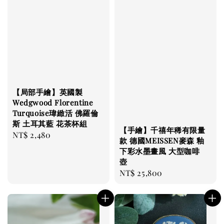
【局部手繪】英國製
Wedgwood Florentine
Turquoise瑋緻活 佛羅倫
斯 土耳其藍 花茶杯組
【手繪】千禧年稀有限量
Regular
NT$ 2,480
款 德國MEISSEN麥森 釉
price
下彩水墨畫風 大型咖啡
壺
Regular
NT$ 25,800
price