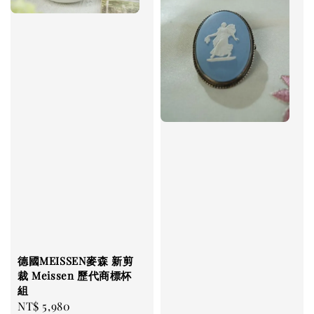
德國MEISSEN麥森 新剪
裁 Meissen 歷代商標杯
組
Regular
NT$ 5,980