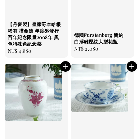
【丹麥製】皇家哥本哈根
稀有 描金邊 年度盤發行
德國Furstenberg 簡約
百年紀念限量2008年 黑
白浮雕壓紋大型花瓶
色特殊色紀念盤
Regular
NT$ 2,080
Regular
NT$ 4,880
price
price