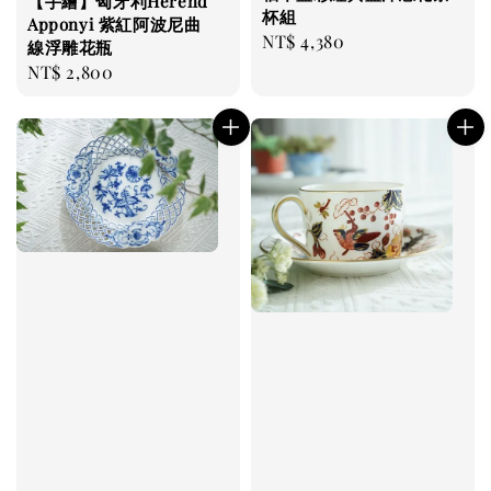
【手繪】匈牙利Herend
杯組
Apponyi 紫紅阿波尼曲
Regular
NT$ 4,380
線浮雕花瓶
price
Regular
NT$ 2,800
price