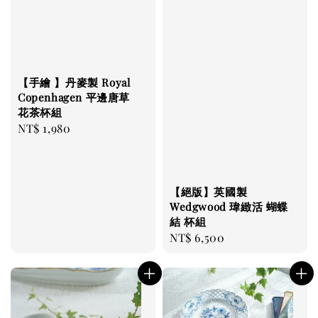
【手繪 】丹麥製 Royal
Copenhagen 平邊唐草
花茶杯組
Regular
NT$ 1,980
price
【絕版】英國製
Wedgwood 瑋緻活 蝴蝶
結 杯組
Regular
NT$ 6,500
price