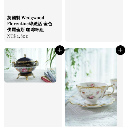
英國製 Wedgwood
Florentine瑋緻活 金色
佛羅倫斯 咖啡杯組
Regular
NT$ 1,800
price