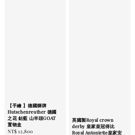
【手繪 】德國獅牌
Hutschenreuther 德國
之花 鈷藍 山羊頭GOAT
英國製Royal crown
置物盒
derby 皇家皇冠得比
Regular
NT$ 12,800
Royal Antoniette皇家安