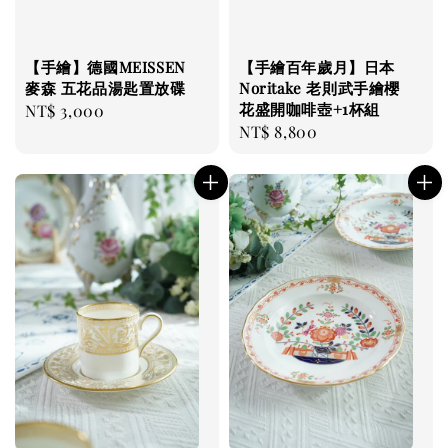
【手繪】德國MEISSEN
【手繪百年歲月】日本
麥森 五花品湯匙置放碟
Noritake 老則武手繪櫻
花盛開咖啡壺+1杯組
Regular
NT$ 3,000
Regular
NT$ 8,800
price
price