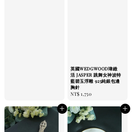
price
英國WEDGWOOD瑋緻
活 JASPER 跳舞女神波特
藍碧玉浮雕 925純銀包邊
胸針
Regular
NT$ 1,750
price