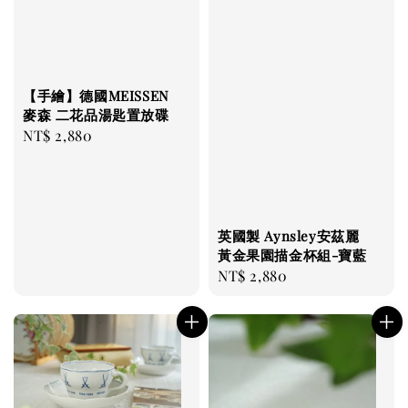
【手繪】德國MEISSEN
麥森 二花品湯匙置放碟
Regular
NT$ 2,880
price
英國製 Aynsley安茲麗
黃金果園描金杯組-寶藍
Regular
NT$ 2,880
price