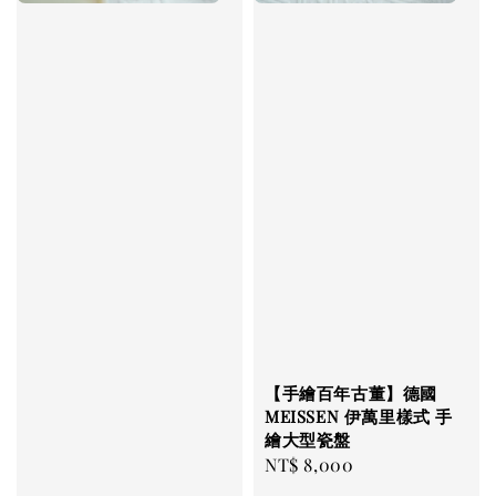
【手繪百年古董】德國
MEISSEN 伊萬里樣式 手
繪大型瓷盤
Regular
NT$ 8,000
price