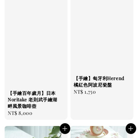
【手繪】匈牙利Herend
橘紅色阿波尼瓷盤
Regular
NT$ 1,750
【手繪百年歲月】日本
price
Noritake 老則武手繪湖
畔風景咖啡壺
Regular
NT$ 8,000
price