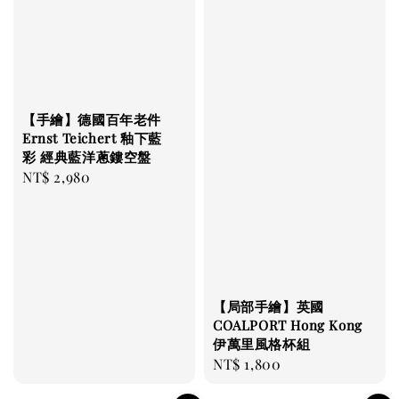
【手繪】德國百年老件
Ernst Teichert 釉下藍
彩 經典藍洋蔥鏤空盤
Regular
NT$ 2,980
price
【局部手繪】英國
COALPORT Hong Kong
伊萬里風格杯組
Regular
NT$ 1,800
price