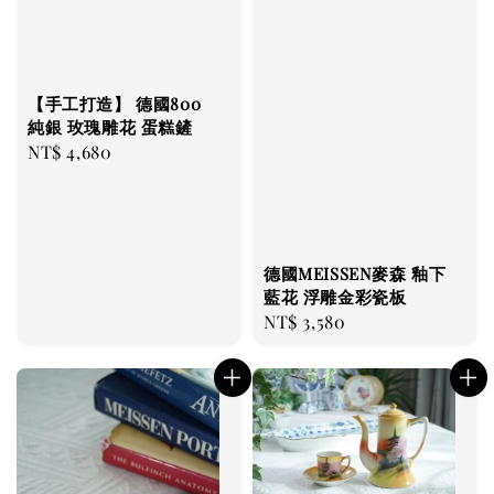
【手工打造】 德國800
純銀 玫瑰雕花 蛋糕鏟
Regular
NT$ 4,680
price
德國MEISSEN麥森 釉下
藍花 浮雕金彩瓷板
Regular
NT$ 3,580
price