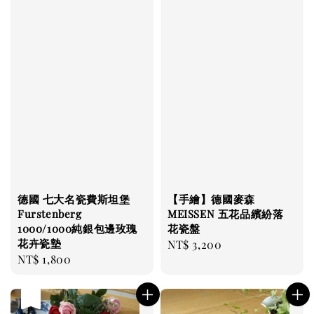
德國 七大名瓷費斯坦堡
【手繪】德國麥森
Furstenberg
MEISSEN 五花品繽紛落
1000/1000純銀包邊玫瑰
花瓷盤
花卉瓷墊
Regular
NT$ 3,200
Regular
NT$ 1,800
price
price
售完