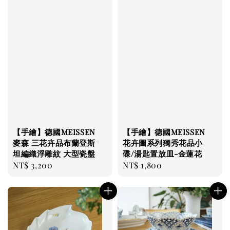
【手繪】德國MEISSEN
【手繪】德國MEISSEN
麥森 三花卉品布蘭登斯
花卉圖系列獨秀花品小
坦編織浮雕紋 大型瓷盤
碟/湯匙置放皿-金蓮花
Regular
NT$ 3,200
Regular
NT$ 1,800
price
price