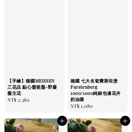
【手繪】德國MEISSEN
德國 七大名瓷費斯坦堡
三花品 點心盤瓷盤-野薔
Furstenberg
薇主花
1000/1000純銀包邊花卉
奶油碟
Regular
NT$ 2,380
Regular
NT$ 1,080
price
price