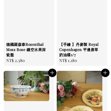
德國羅森泰Rosenthal
【手繪 】丹麥製 Royal
Moss Rose 鏤空水果深
Copenhagen 平邊唐草
瓷盤
奶油碟1/7
Regular
NT$ 2,580
Regular
NT$ 1,180
price
price