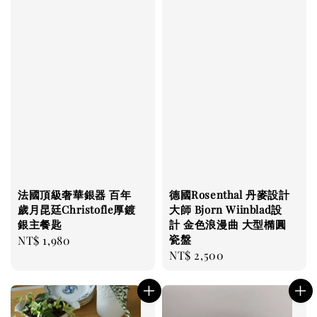
法國頂級奢華銀器 百年
德國Rosenthal 丹麥設計
歲月昆廷Christofle厚鍍
大師 Bjorn Wiinblad設
銀主餐匙
計 金色浪漫曲 大型橢圓
瓷盤
Regular
NT$ 1,980
Regular
NT$ 2,500
price
price