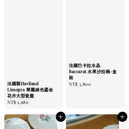
法國巴卡拉水晶
Baccarat 水果沙拉碗-盒
裝
法國製Haviland
Regular
NT$ 3,800
Limoges 華麗綠色鎏金
price
花卉大型瓷盤
Regular
NT$ 1,980
price