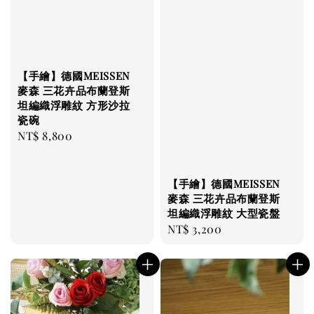
【手繪】德國MEISSEN
麥森 三花卉品布蘭登斯
坦編織浮雕紋 方形沙拉
瓷碗
Regular
NT$ 8,800
price
【手繪】德國MEISSEN
麥森 三花卉品布蘭登斯
坦編織浮雕紋 大型瓷盤
Regular
NT$ 3,200
price