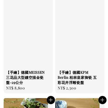
【手繪】德國MEISSEN
【手繪】德國KPM
三花品大型鏤空描金瓷
Berlin 柏林皇家御瓷 五
盤-29公分
彩花卉浮雕瓷盤
Regular
NT$ 8,800
Regular
NT$ 2,500
price
price