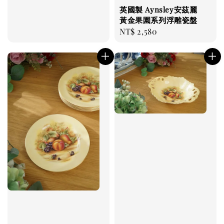
英國製 Aynsley安茲麗
黃金果園系列浮雕瓷盤
Regular
NT$ 2,580
price