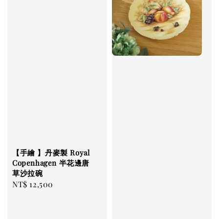
【手繪 】丹麥製 Royal
Copenhagen 半花邊唐
草沙拉碗
Regular
NT$ 12,500
price