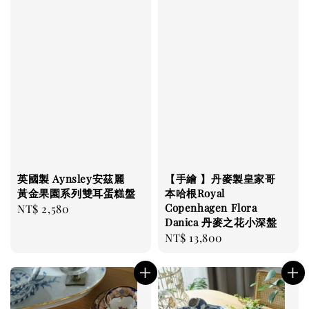
英國製 Aynsley安茲麗
【手繪 】丹麥製皇家哥
黃金果園系列雙耳蛋糕盤
本哈根Royal
Copenhagen Flora
Regular
NT$ 2,580
Danica 丹麥之花小深盤
price
Regular
NT$ 13,800
price