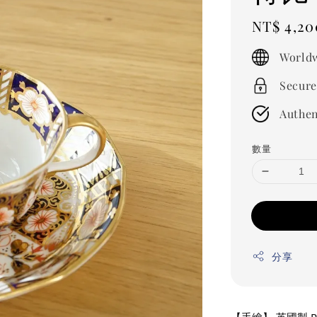
Regular
NT$ 4,20
price
Worldw
Secure
Authen
數量
分享
【手繪】 英國製 R