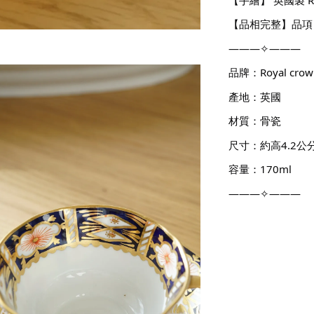
【品相完整】品項良
———✧———
品牌：Royal crown
產地：英國
材質：骨瓷
尺寸：約高4.2公分
容量：170ml
———✧———