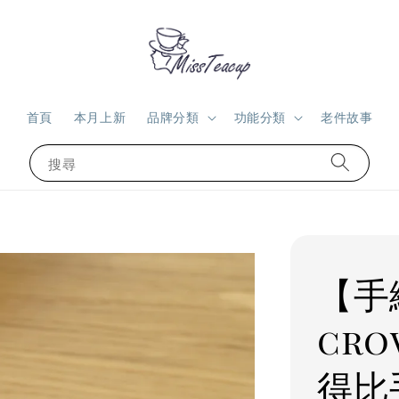
首頁
本月上新
品牌分類
功能分類
老件故事
搜尋
【手
cro
得比