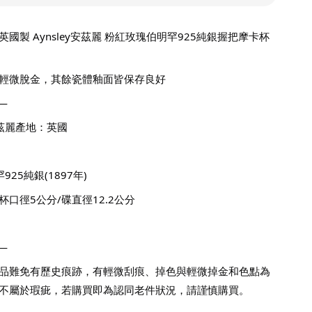
國製 Aynsley安茲麗 粉紅玫瑰伯明罕925純銀握把摩卡杯
輕微脫金，其餘瓷體釉面皆保存良好
—
安茲麗產地：英國
25純銀(1897年)
杯口徑5公分/碟直徑12.2公分
—
品難免有歷史痕跡，有輕微刮痕、掉色與輕微掉金和色點為
不屬於瑕疵，若購買即為認同老件狀況，請謹慎購買。