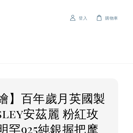
登入
購物車
繪】百年歲月英國製
sley安茲麗 粉紅玫
明罕925純銀握把摩