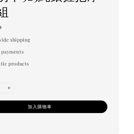
組
0
ide shipping
 payments
tic products
加入購物車