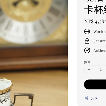
卡杯
Regular
NT$ 4,58
price
Worldw
Secure
Authen
數量
分享