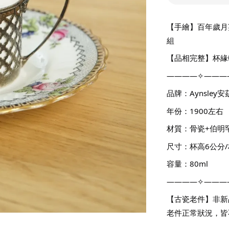
【手繪】百年歲月英
組
【品相完整】杯緣
————✧———
品牌：Aynsley
年份：1900左右
材質：骨瓷+伯明罕9
尺寸：杯高6公分/
容量：80ml
————✧———
【古瓷老件】非新
老件正常狀況，皆