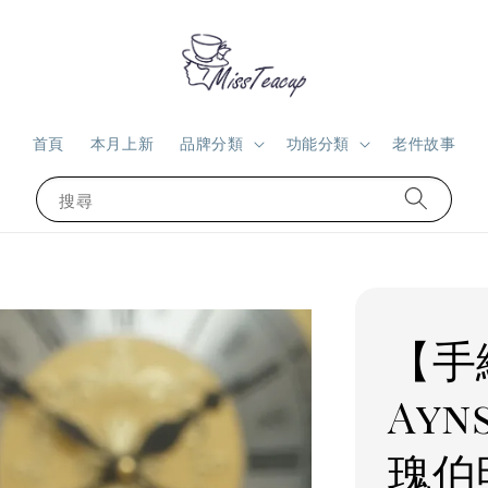
首頁
本月上新
品牌分類
功能分類
老件故事
搜尋
【手
Ayn
瑰伯