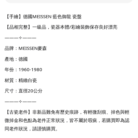
【手繪】德國MEISSEN 藍色御龍 瓷盤
【品相完整】一級品，瓷器本體/彩繪裝飾保存良好漂亮
———✧———
品牌：MEISSEN麥森
產地：德國
年份：1960-1980
材質：精緻白瓷
尺寸：直徑20公分
———✧———
【古瓷老件】非新品難免有歷史痕跡，有輕微刮痕、掉色與輕
微掉金和色點為老件正常狀況，皆不屬於瑕疵，若購買即為認
同老件狀況，請謹慎購買。