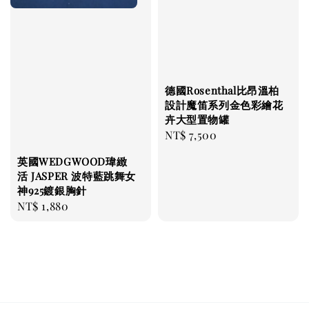
德國Rosenthal比昂溫柏
設計魔笛系列金色彩繪花
卉大型置物罐
Regular
NT$ 7,500
price
英國WEDGWOOD瑋緻
活 JASPER 波特藍跳舞女
神925鍍銀胸針
Regular
NT$ 1,880
price