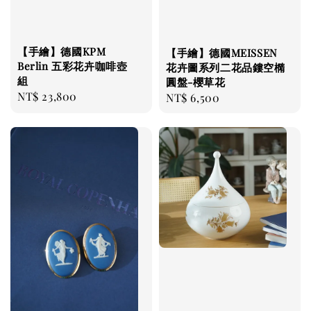
【手繪】德國KPM
【手繪】德國MEISSEN
Berlin 五彩花卉咖啡壺
花卉圖系列二花品鏤空橢
組
圓盤-櫻草花
Regular
NT$ 23,800
Regular
NT$ 6,500
price
price