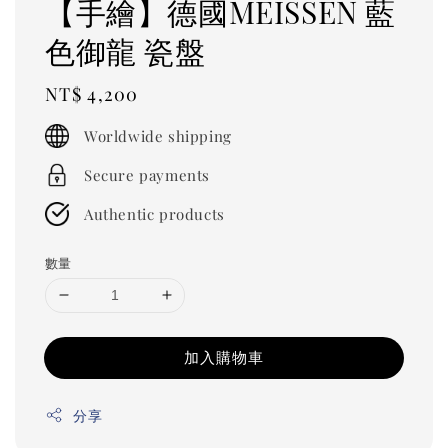
【手繪】德國MEISSEN 藍
色御龍 瓷盤
Regular
NT$ 4,200
price
Worldwide shipping
Secure payments
Authentic products
數量
加入購物車
分享