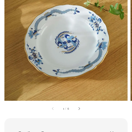
1
/
6