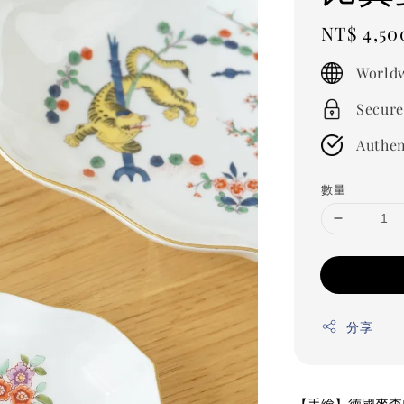
Regular
NT$ 4,50
price
Worldw
Secure
Authen
數量
分享
【手繪】德國麥森M