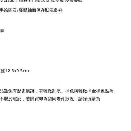
手繪圖案/瓷體釉面保存狀況良好
麥森
12.5x9.5cm
品難免有歷史痕跡，有輕微刮痕、掉色與輕微掉金和色點為
不屬於瑕疵，若購買即為認同老件狀況，請謹慎購買