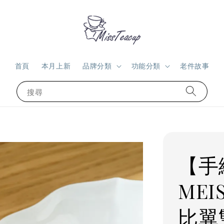
首頁
本月上新
品牌分類
功能分類
老件故事
搜尋
【手
MEI
比翼