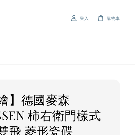
登入
購物車
繪】德國麥森
SSEN 柿右衛門樣式
雙飛 菱形瓷碟