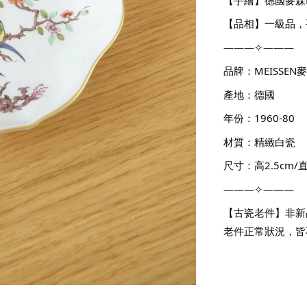
【品相】一級品，
———✧———
品牌：MEISSEN
產地：德國
年份：1960-80
材質：精緻白瓷
尺寸：高2.5cm/直徑
———✧———
【古瓷老件】非新
老件正常狀況，皆