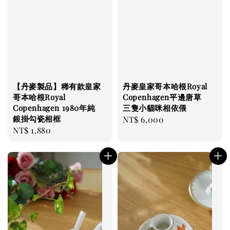
【丹麥製品】稀有款皇家
丹麥皇家哥本哈根Royal
哥本哈根Royal
Copenhagen平邊唐草
Copenhagen 1980年純
三隻小貓咪相依偎
銀掛勾瓷相框
Regular
NT$ 6,000
Regular
NT$ 1,880
price
price