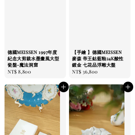
德國MEISSEN 1997年度
【手繪 】德國MEISSEN
紀念大剪裁水墨畫風大型
麥森 帝王鈷藍釉24K酸性
瓷盤-魔法洞窟
鍍金 七花品浮雕大盤
Regular
NT$ 8,800
Regular
NT$ 36,800
price
price