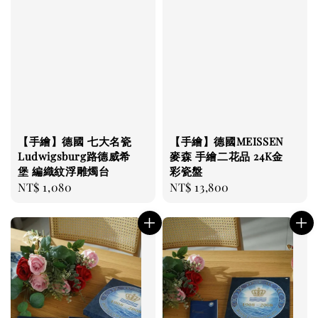
【手繪】德國 七大名瓷
【手繪】德國MEISSEN
Ludwigsburg路德威希
麥森 手繪二花品 24K金
堡 編織紋浮雕燭台
彩瓷盤
Regular
NT$ 1,080
Regular
NT$ 13,800
price
price