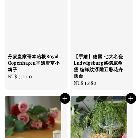
丹麥皇家哥本哈根Royal
【手繪】德國 七大名瓷
Copenhagen平邊唐草小
Ludwigsburg路德威希
鴿子
堡 編織紋浮雕五彩花卉
燭台
Regular
NT$ 5,000
Regular
NT$ 1,880
price
price