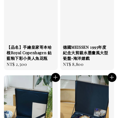
【品名】手繪皇家哥本哈
德國MEISSEN 1995年度
根Royal Copenhagen 鈷
紀念大剪裁水墨畫風大型
藍釉下彩小美人魚花瓶
瓷盤-海洋嬉戲
Regular
NT$ 2,500
Regular
NT$ 8,800
price
price