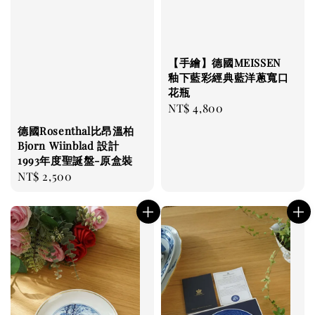
【手繪】德國MEISSEN
釉下藍彩經典藍洋蔥寬口
花瓶
Regular
NT$ 4,800
price
德國Rosenthal比昂溫柏
Bjorn Wiinblad 設計
1993年度聖誕盤-原盒裝
Regular
NT$ 2,500
price