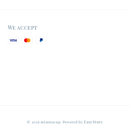
We accept
EasyStore
© 2026 missteacup. Powered by